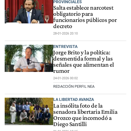
PROVINCIALES
Salta establece narcotest
obligatorio para
funcionarios públicos por
decreto
28-01-2026 20:10
ENTREVISTA
Jorge Brito y la política:
desmentida formal y las
señales que alimentan el
rumor
24-01-2026 00:02
REDACCIÓN PERFIL NEA
LA LIBERTAD AVANZA
La insólita foto de la
senadora libertaria Emilia
Orozco que incomodó a
Diego Santilli