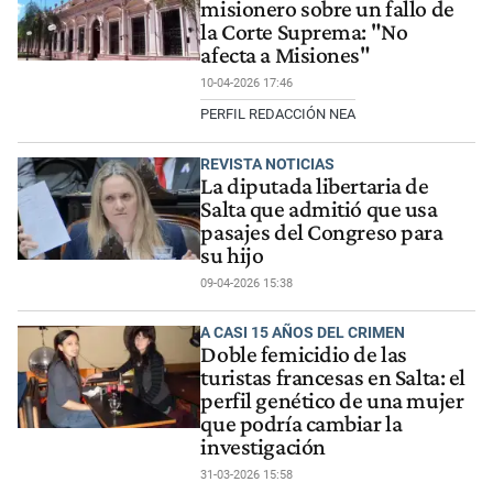
misionero sobre un fallo de
la Corte Suprema: "No
afecta a Misiones"
10-04-2026 17:46
PERFIL REDACCIÓN NEA
REVISTA NOTICIAS
La diputada libertaria de
Salta que admitió que usa
pasajes del Congreso para
su hijo
09-04-2026 15:38
A CASI 15 AÑOS DEL CRIMEN
Doble femicidio de las
turistas francesas en Salta: el
perfil genético de una mujer
que podría cambiar la
investigación
31-03-2026 15:58