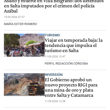
Asalto y muerte en Villa Belgrano: dos detenidos
en Salta imputados por el crimen del policía
Azábal
15-05-2026 07:57
MARÍA ESTER ROMERO
TURISMO
Viajar en temporada baja: la
tendencia que impulsa el
turismo en Salta
11-05-2026 15:47
PERFIL REDACCIÓN CÓRDOBA
INVERSIÓN
El Gobierno aprobó un
nuevo proyecto RIGI para
una mina de oro y plata
entre Salta y Catamarca
11-05-2026 12:38