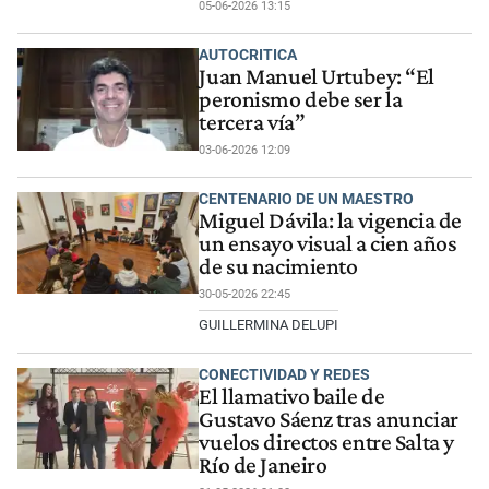
05-06-2026 13:15
AUTOCRITICA
Juan Manuel Urtubey: “El
peronismo debe ser la
tercera vía”
03-06-2026 12:09
CENTENARIO DE UN MAESTRO
Miguel Dávila: la vigencia de
un ensayo visual a cien años
de su nacimiento
30-05-2026 22:45
GUILLERMINA DELUPI
CONECTIVIDAD Y REDES
El llamativo baile de
Gustavo Sáenz tras anunciar
vuelos directos entre Salta y
Río de Janeiro