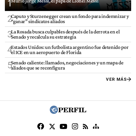
Murió Jorge Messi, el papá de Lionel Messi
1
Caputo y Sturzenegger crean un fondo para indemnizar y
2
“ganar” sindicatos aliados
La Rosada busca culpables después de la derrota en el
3
Senado y recalcula su estrategia
Estados Unidos: un futbolista argentino fue detenido por
4
el ICE en un aeropuerto de Florida
Senado caliente: llamados, negociaciones y un mapa de
5
aliados que se reconfigura
VER MÁS