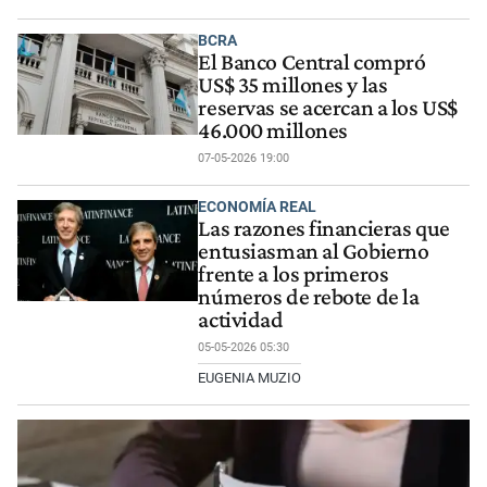
BCRA
El Banco Central compró
US$ 35 millones y las
reservas se acercan a los US$
46.000 millones
07-05-2026 19:00
ECONOMÍA REAL
Las razones financieras que
entusiasman al Gobierno
frente a los primeros
números de rebote de la
actividad
05-05-2026 05:30
EUGENIA MUZIO