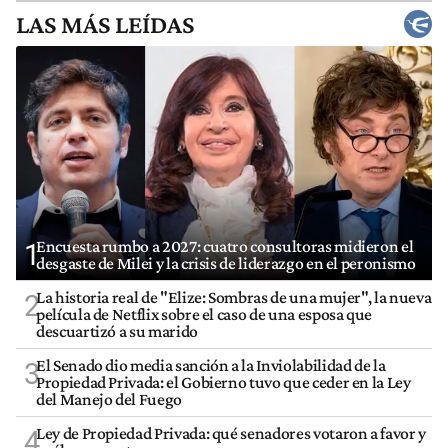
LAS MÁS LEÍDAS
Encuesta rumbo a 2027: cuatro consultoras midieron el
1
desgaste de Milei y la crisis de liderazgo en el peronismo
La historia real de "Elize: Sombras de una mujer", la nueva
2
película de Netflix sobre el caso de una esposa que
descuartizó a su marido
El Senado dio media sanción a la Inviolabilidad de la
3
Propiedad Privada: el Gobierno tuvo que ceder en la Ley
del Manejo del Fuego
Ley de Propiedad Privada: qué senadores votaron a favor y
4