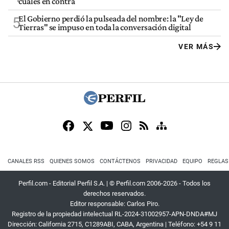
cuáles en contra
El Gobierno perdió la pulseada del nombre: la "Ley de
5
Tierras" se impuso en toda la conversación digital
VER MÁS
CANALES RSS
QUIENES SOMOS
CONTÁCTENOS
PRIVACIDAD
EQUIPO
REGLAS
Perfil.com - Editorial Perfil S.A.
| © Perfil.com 2006-2026 - Todos los
derechos reservados.
Editor responsable: Carlos Piro.
Registro de la propiedad intelectual RL-2024-31002957-APN-DNDA#MJ
Dirección:
California 2715
,
C1289ABI
,
CABA, Argentina
| Teléfono:
+54 9 11