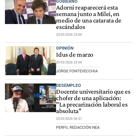
GOBIERNO
Adorni reaparecerá esta
semana junto a Milei, en
medio de una catarata de
escándalos
23-03-2026 23:00
OPINIÓN
Idus de marzo
20-03-2026 23:00
JORGE FONTEVECCHIA
DESEMPLEO
Docente universitario que es
chofer de una aplicación:
"La precarización laboral es
absoluta"
20-03-2026 06:51
PERFIL REDACCIÓN NEA