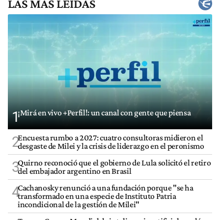
LAS MÁS LEÍDAS
¡Mirá en vivo +Perfil!: un canal con gente que piensa
1
Encuesta rumbo a 2027: cuatro consultoras midieron el
2
desgaste de Milei y la crisis de liderazgo en el peronismo
Quirno reconoció que el gobierno de Lula solicitó el retiro
3
del embajador argentino en Brasil
Cachanosky renunció a una fundación porque "se ha
4
transformado en una especie de Instituto Patria
incondicional de la gestión de Milei"