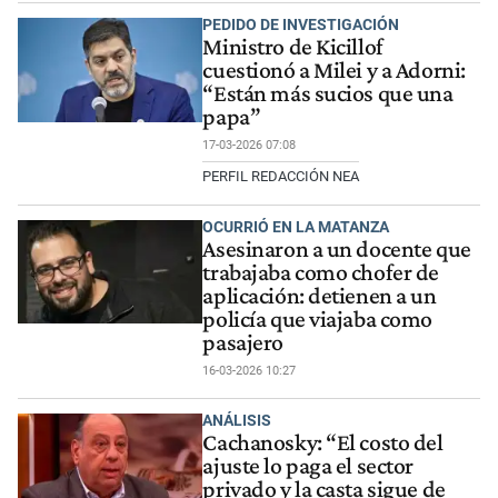
PEDIDO DE INVESTIGACIÓN
Ministro de Kicillof
cuestionó a Milei y a Adorni:
“Están más sucios que una
papa”
17-03-2026 07:08
PERFIL REDACCIÓN NEA
OCURRIÓ EN LA MATANZA
Asesinaron a un docente que
trabajaba como chofer de
aplicación: detienen a un
policía que viajaba como
pasajero
16-03-2026 10:27
ANÁLISIS
Cachanosky: “El costo del
ajuste lo paga el sector
privado y la casta sigue de