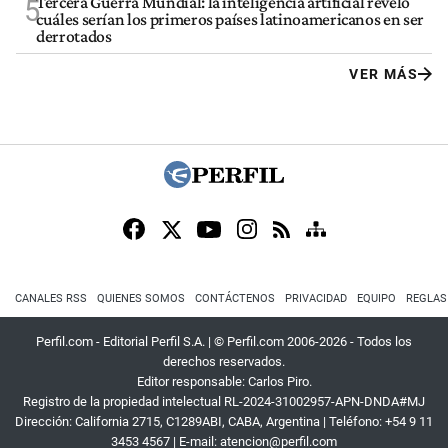
Tercera Guerra Mundial: la inteligencia artificial reveló
5
cuáles serían los primeros países latinoamericanos en ser
derrotados
VER MÁS
CANALES RSS
QUIENES SOMOS
CONTÁCTENOS
PRIVACIDAD
EQUIPO
REGLAS
Perfil.com - Editorial Perfil S.A.
| © Perfil.com 2006-2026 - Todos los
derechos reservados.
Editor responsable: Carlos Piro.
Registro de la propiedad intelectual RL-2024-31002957-APN-DNDA#MJ
Dirección:
California 2715
,
C1289ABI
,
CABA, Argentina
| Teléfono:
+54 9 11
3453 4567
| E-mail:
atencion@perfil.com