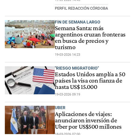
PERFIL REDACCIÓN CÓRDOBA
FIN DE SEMANA LARGO
Semana Santa: más
argentinos cruzan fronteras
en busca de precios y
turismo
19-03-2026 14:23
"RIESGO MIGRATORIO"
Estados Unidos amplía a 50
países la visa con fianza de
hasta US$ 15.000
19-03-2026 09:19
UBER
Aplicaciones de viajes:
anunciaron inversión de
Uber por US$500 millones
18-03-2026 07:00