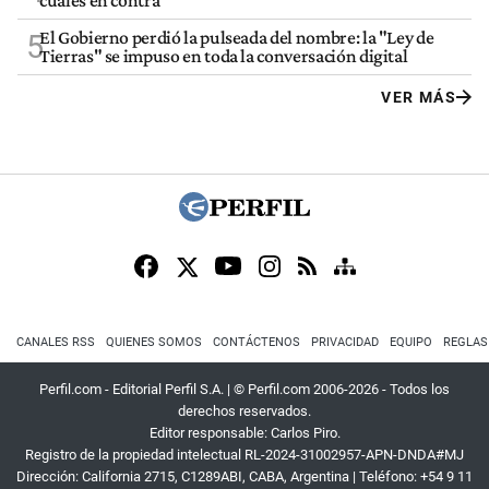
El Gobierno perdió la pulseada del nombre: la "Ley de
5
Tierras" se impuso en toda la conversación digital
VER MÁS
CANALES RSS
QUIENES SOMOS
CONTÁCTENOS
PRIVACIDAD
EQUIPO
REGLAS
Perfil.com - Editorial Perfil S.A.
| © Perfil.com 2006-2026 - Todos los
derechos reservados.
Editor responsable: Carlos Piro.
Registro de la propiedad intelectual RL-2024-31002957-APN-DNDA#MJ
Dirección:
California 2715
,
C1289ABI
,
CABA, Argentina
| Teléfono:
+54 9 11