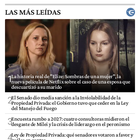
LAS MÁS LEÍDAS
La historia real de "Elize: Sombras de una mujer", la
1
nueva película de Netflix sobre el caso de una esposa que
descuartizó a su marido
El Senado dio media sanción a la Inviolabilidad de la
2
Propiedad Privada: el Gobierno tuvo que ceder en la Ley
del Manejo del Fuego
Encuesta rumbo a 2027: cuatro consultoras midieron el
3
desgaste de Milei y la crisis de liderazgo en el peronismo
Ley de Propiedad Privada: qué senadores votaron a favor y
4
cuáles en contra