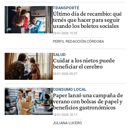
TRANSPORTE
Último día de recambio: qué
tenés que hacer para seguir
usando los boletos sociales
29-01-2026 15:25
PERFIL REDACCIÓN CÓRDOBA
SALUD
Cuidar a los nietos puede
beneficiar el cerebro
29-01-2026 09:27
CONSUMO LOCAL
Paper lanzó una campaña de
verano con bolsas de papel y
beneficios gastronómicos
16-01-2026 18:17
JULIANA LUCERO