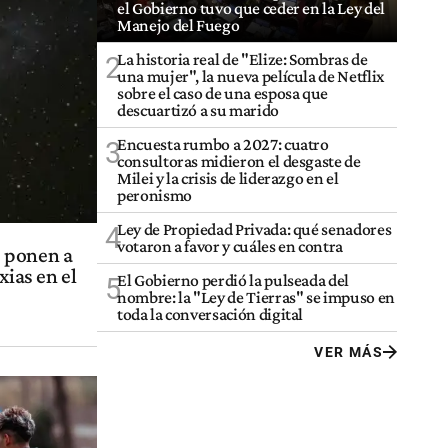
el Gobierno tuvo que ceder en la Ley del
Manejo del Fuego
La historia real de "Elize: Sombras de
2
una mujer", la nueva película de Netflix
sobre el caso de una esposa que
descuartizó a su marido
Encuesta rumbo a 2027: cuatro
3
consultoras midieron el desgaste de
Milei y la crisis de liderazgo en el
peronismo
Ley de Propiedad Privada: qué senadores
4
votaron a favor y cuáles en contra
s ponen a
xias en el
El Gobierno perdió la pulseada del
5
nombre: la "Ley de Tierras" se impuso en
toda la conversación digital
VER MÁS