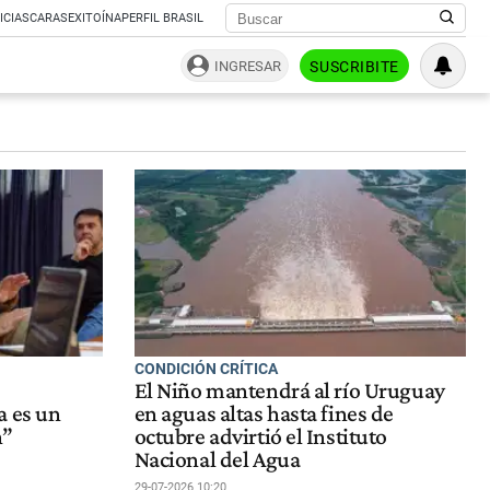
ICIAS
CARAS
EXITOÍNA
PERFIL BRASIL
INGRESAR
SUSCRIBITE
CONDICIÓN CRÍTICA
El Niño mantendrá al río Uruguay
a es un
en aguas altas hasta fines de
n”
octubre advirtió el Instituto
Nacional del Agua
29-07-2026 10:20