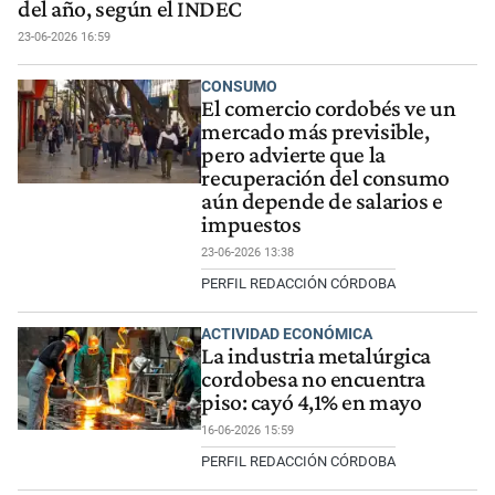
del año, según el INDEC
23-06-2026 16:59
CONSUMO
El comercio cordobés ve un
mercado más previsible,
pero advierte que la
recuperación del consumo
aún depende de salarios e
impuestos
23-06-2026 13:38
PERFIL REDACCIÓN CÓRDOBA
ACTIVIDAD ECONÓMICA
La industria metalúrgica
cordobesa no encuentra
piso: cayó 4,1% en mayo
16-06-2026 15:59
PERFIL REDACCIÓN CÓRDOBA