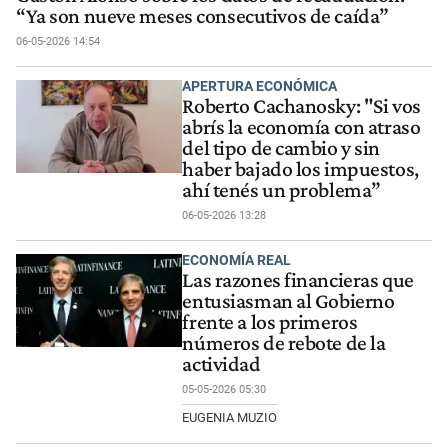
“Ya son nueve meses consecutivos de caída”
06-05-2026 14:54
APERTURA ECONÓMICA
Roberto Cachanosky: "Si vos
abrís la economía con atraso
del tipo de cambio y sin
haber bajado los impuestos,
ahí tenés un problema”
06-05-2026 13:28
ECONOMÍA REAL
Las razones financieras que
entusiasman al Gobierno
frente a los primeros
números de rebote de la
actividad
05-05-2026 05:30
EUGENIA MUZIO