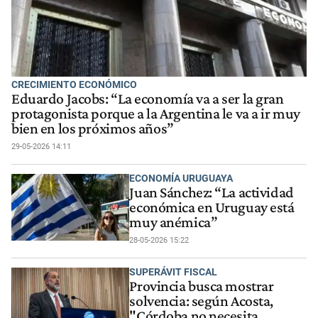
CRECIMIENTO ECONÓMICO
Eduardo Jacobs: “La economía va a ser la gran
protagonista porque a la Argentina le va a ir muy
bien en los próximos años”
29-05-2026 14:11
ECONOMÍA URUGUAYA
Juan Sánchez: “La actividad
económica en Uruguay está
muy anémica”
28-05-2026 15:22
SUPERÁVIT FISCAL
Provincia busca mostrar
solvencia: según Acosta,
"Córdoba no necesita