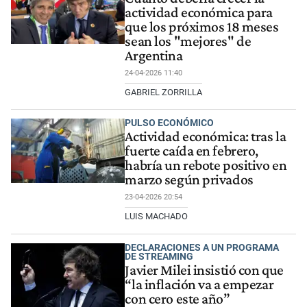
actividad económica para
que los próximos 18 meses
sean los "mejores" de
Argentina
24-04-2026 11:40
GABRIEL ZORRILLA
PULSO ECONÓMICO
Actividad económica: tras la
fuerte caída en febrero,
habría un rebote positivo en
marzo según privados
23-04-2026 20:54
LUIS MACHADO
DECLARACIONES A UN PROGRAMA
DE STREAMING
Javier Milei insistió con que
“la inflación va a empezar
con cero este año”