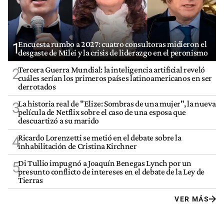
Encuesta rumbo a 2027: cuatro consultoras midieron el
1
desgaste de Milei y la crisis de liderazgo en el peronismo
Tercera Guerra Mundial: la inteligencia artificial reveló
2
cuáles serían los primeros países latinoamericanos en ser
derrotados
La historia real de "Elize: Sombras de una mujer", la nueva
3
película de Netflix sobre el caso de una esposa que
descuartizó a su marido
Ricardo Lorenzetti se metió en el debate sobre la
4
inhabilitación de Cristina Kirchner
Di Tullio impugnó a Joaquín Benegas Lynch por un
5
presunto conflicto de intereses en el debate de la Ley de
Tierras
VER MÁS