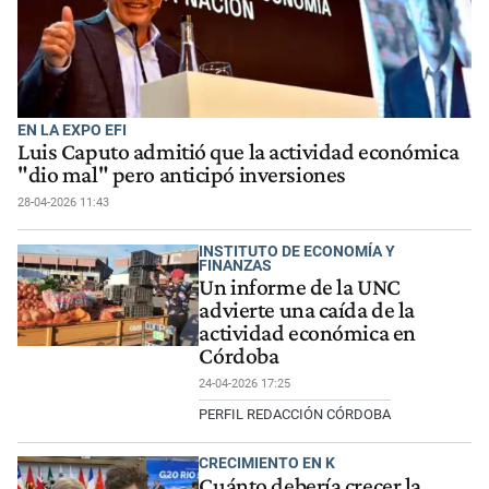
EN LA EXPO EFI
Luis Caputo admitió que la actividad económica
"dio mal" pero anticipó inversiones
28-04-2026 11:43
INSTITUTO DE ECONOMÍA Y
FINANZAS
Un informe de la UNC
advierte una caída de la
actividad económica en
Córdoba
24-04-2026 17:25
PERFIL REDACCIÓN CÓRDOBA
CRECIMIENTO EN K
Cuánto debería crecer la