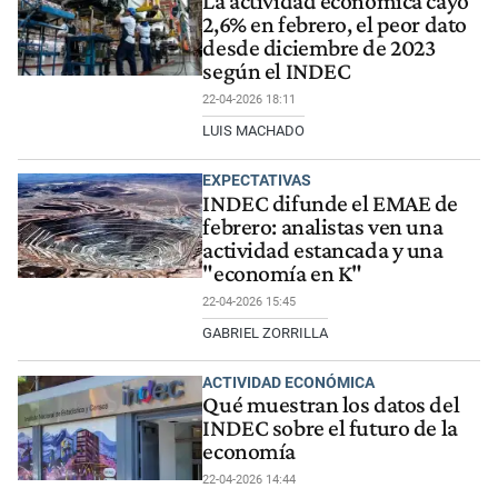
La actividad económica cayó
2,6% en febrero, el peor dato
desde diciembre de 2023
según el INDEC
22-04-2026 18:11
LUIS MACHADO
EXPECTATIVAS
INDEC difunde el EMAE de
febrero: analistas ven una
actividad estancada y una
"economía en K"
22-04-2026 15:45
GABRIEL ZORRILLA
ACTIVIDAD ECONÓMICA
Qué muestran los datos del
INDEC sobre el futuro de la
economía
22-04-2026 14:44