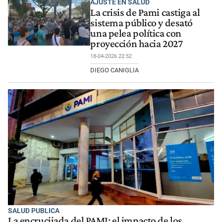
AJUSTE EN SALUD
La crisis de Pami castiga al
sistema público y desató
una pelea política con
proyección hacia 2027
18-04-2026 22:52
DIEGO CANIGLIA
SALUD PUBLICA
La encrucijada del PAMI: el impacto de los