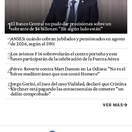
El Banco Central no pudo dar precisiones sobre un
1
sobrante de $4 billones: "En algún lado están"
ANSES: cuándo cobran jubilados y pensionados en agosto
2
de 2026, según el DNI
Los aviones F 16 sobrevolarán el centro porteño y este
3
lunes participarán de la celebración de la Fuerza Aérea
Pérez-Reverte contra Matt Damon en La Odisea: "No es el
4
héroe mediterráneo que nos contó Homero"
Jorge Gorini, el juez del caso Vialidad, declaró que Cristina
5
Kirchner está pagando las consecuencias de cometer "un
delito comprobado"
VER MÁS