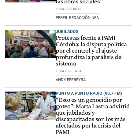
las obras sociales"
16-04-2026 06:46
PERFIL REDACCIÓN NEA
JUBILADOS
Protestas frente a PAMI
Córdoba: la disputa política
por el control y el ajuste
profundiza la parálisis del
sistema
15-04-2026 14:51
ANDY FERREYRA
PUNTO A PUNTO RADIO (90.7 FM)
“Esto es un genocidio por
goteo”: Marta Lastra advirtió
que jubilados y
discapacitados son los más
afectados por la crisis del
PAMI