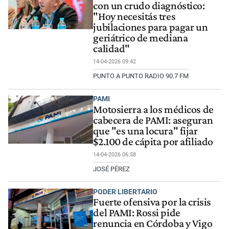
con un crudo diagnóstico:
"Hoy necesitás tres
jubilaciones para pagar un
geriátrico de mediana
calidad"
14-04-2026 09:42
PUNTO A PUNTO RADIO 90.7 FM
PAMI
Motosierra a los médicos de
cabecera de PAMI: aseguran
que "es una locura" fijar
$2.100 de cápita por afiliado
14-04-2026 06:58
JOSÉ PÉREZ
PODER LIBERTARIO
Fuerte ofensiva por la crisis
del PAMI: Rossi pide
renuncia en Córdoba y Vigo