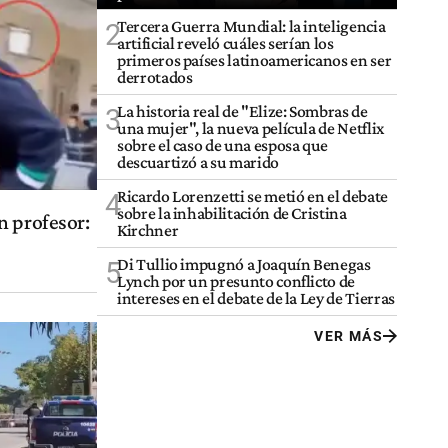
Tercera Guerra Mundial: la inteligencia
2
artificial reveló cuáles serían los
primeros países latinoamericanos en ser
derrotados
La historia real de "Elize: Sombras de
3
una mujer", la nueva película de Netflix
sobre el caso de una esposa que
descuartizó a su marido
Ricardo Lorenzetti se metió en el debate
4
sobre la inhabilitación de Cristina
n profesor:
Kirchner
Di Tullio impugnó a Joaquín Benegas
5
Lynch por un presunto conflicto de
intereses en el debate de la Ley de Tierras
VER MÁS