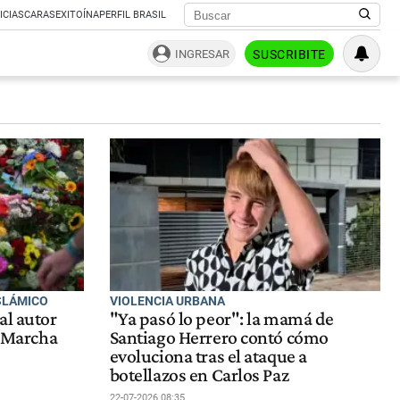
ICIAS
CARAS
EXITOÍNA
PERFIL BRASIL
INGRESAR
SUSCRIBITE
ISLÁMICO
VIOLENCIA URBANA
al autor
"Ya pasó lo peor": la mamá de
a Marcha
Santiago Herrero contó cómo
evoluciona tras el ataque a
botellazos en Carlos Paz
22-07-2026 08:35