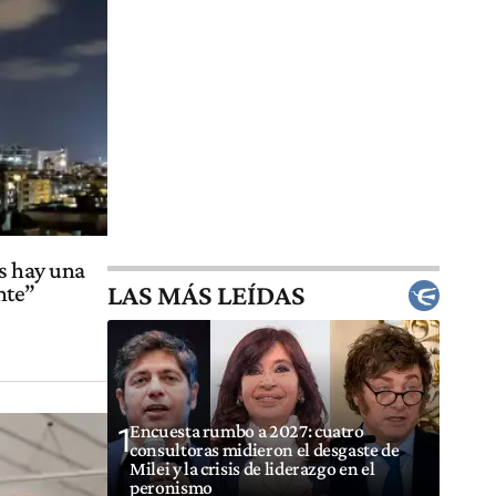
as hay una
LAS MÁS LEÍDAS
nte”
Encuesta rumbo a 2027: cuatro
1
consultoras midieron el desgaste de
Milei y la crisis de liderazgo en el
peronismo