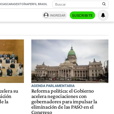
ICIAS
CARAS
EXITOÍNA
PERFIL BRASIL
INGRESAR
SUSCRIBITE
AGENDA PARLAMENTARIA
acelera su
Reforma política: el Gobierno
sición
acelera negociaciones con
e la
gobernadores para impulsar la
eliminación de las PASO en el
Congreso