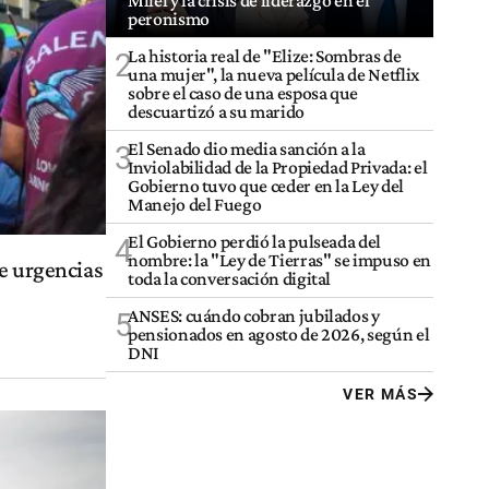
Milei y la crisis de liderazgo en el
peronismo
La historia real de "Elize: Sombras de
2
una mujer", la nueva película de Netflix
sobre el caso de una esposa que
descuartizó a su marido
El Senado dio media sanción a la
3
Inviolabilidad de la Propiedad Privada: el
Gobierno tuvo que ceder en la Ley del
Manejo del Fuego
El Gobierno perdió la pulseada del
4
nombre: la "Ley de Tierras" se impuso en
de urgencias
toda la conversación digital
ANSES: cuándo cobran jubilados y
5
pensionados en agosto de 2026, según el
DNI
VER MÁS