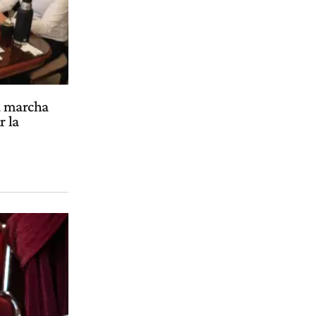
la marcha
r la