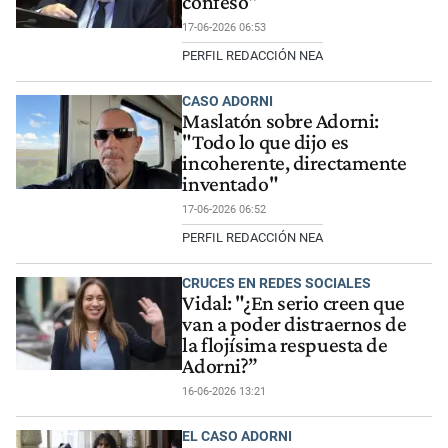
confeso"
17-06-2026 06:53
PERFIL REDACCIÓN NEA
CASO ADORNI
Maslatón sobre Adorni:
"Todo lo que dijo es
incoherente, directamente
inventado"
17-06-2026 06:52
PERFIL REDACCIÓN NEA
CRUCES EN REDES SOCIALES
Vidal: "¿En serio creen que
van a poder distraernos de
la flojísima respuesta de
Adorni?”
16-06-2026 13:21
EL CASO ADORNI