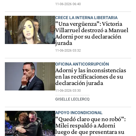
11-06-2026 06:40
CRECE LA INTERNA LIBERTARIA
"Una vergüenza": Victoria
Villarruel destrozó a Manuel
Adorni por su declaración
jurada
11-06-2026 03:32
OFICINA ANTICORRUPCIÓN
Adorni y las inconsistencias
en las rectificaciones de su
declaración jurada
11-06-2026 03:30
GISELLE LECLERCQ
APOYO INCONDICIONAL
"Quedó claro que no robó":
Milei respaldó a Adorni
luego de que presentara su