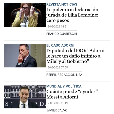
REVISTA NOTICIAS
La polémica declaración
jurada de Lilia Lemoine:
cero pesos
18-06-2026 14:51
FRANCO GUARESCHI
EL CASO ADORNI
Diputado del PRO: "Adorni
le hace un daño infinito a
Milei y al Gobierno"
18-06-2026 07:05
PERFIL REDACCIÓN NEA
MUNDIAL Y POLÍTICA
Cuánto puede “ayudar”
Messi a Adorni
17-06-2026 11:19
JAVIER CALVO