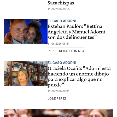
Sacachispas
11-06-2026 08:56
EL CASO ADORNI
Esteban Paulón: "Bettina
Angeletti y Manuel Adorni
son dos delincuentes"
11-06-2026 08:44
PERFIL REDACCIÓN NEA
EL CASO ADORNI
Graciela Ocaña: "Adorni está
haciendo un enorme dibujo
para explicar algo que no
puede"
11-06-2026 08:31
JOSÉ PÉREZ