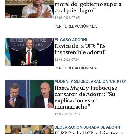
moral del gobierno supera
cualquier logro"
12-06-2026 07:05
PERFIL REDACCIÓN NEA
EL CASO ADORNI
Exvice de la UIF: "Es
insostenible Adorni"
12-06-2026 07:04
PERFIL REDACCIÓN NEA
ADORNI Y SU DECLARACIÓN 'CRIPTO'
Hasta Majul y Trebucq se
cansaron de Adorni: "Su
explicación es un
mamarracho"
12-06-2026 01:28
DECLARACIÓN JURADA DE ADORNI
El PRO y la UCR advierten a