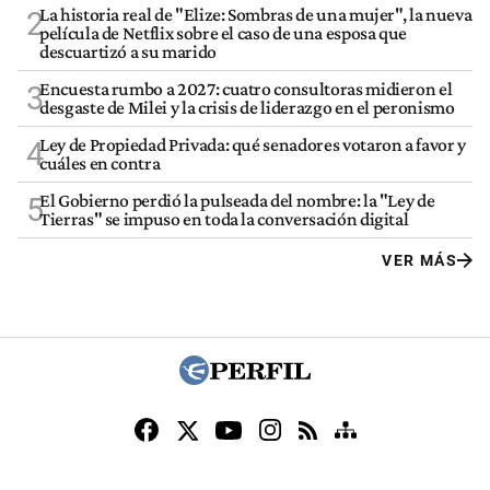
La historia real de "Elize: Sombras de una mujer", la nueva
2
película de Netflix sobre el caso de una esposa que
descuartizó a su marido
Encuesta rumbo a 2027: cuatro consultoras midieron el
3
desgaste de Milei y la crisis de liderazgo en el peronismo
Ley de Propiedad Privada: qué senadores votaron a favor y
4
cuáles en contra
El Gobierno perdió la pulseada del nombre: la "Ley de
5
Tierras" se impuso en toda la conversación digital
VER MÁS