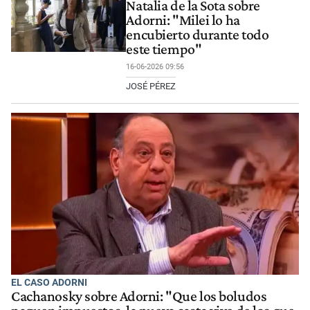
Natalia de la Sota sobre
Adorni: "Milei lo ha
encubierto durante todo
este tiempo"
16-06-2026 09:56
JOSÉ PÉREZ
EL CASO ADORNI
Cachanosky sobre Adorni: "Que los boludos