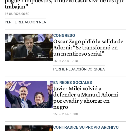
paguen impuestos, la nueva casta vive de los que
trabajan"
16-06-2026 06:50
PERFIL REDACCIÓN NEA
CONGRESO
Oscar Zago pidió la salida de
Adorni: “Se transformó en
un mentiroso serial”
15-06-2026 12:10
PERFIL REDACCIÓN CÓRDOBA
EN REDES SOCIALES
Javier Milei volvió a
defender a Manuel Adorni
por evadir y ahorrar en
negro
15-06-2026 10:00
CONTRADICE SU PROPIO ARCHIVO