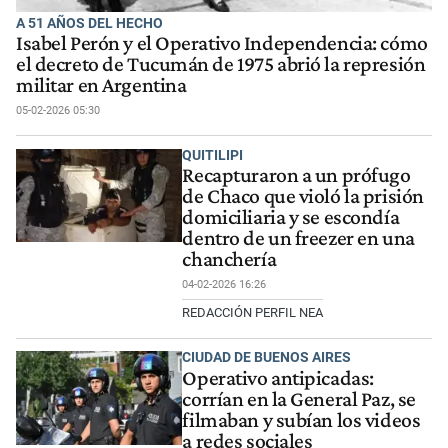
A 51 AÑOS DEL HECHO
Isabel Perón y el Operativo Independencia: cómo
el decreto de Tucumán de 1975 abrió la represión
militar en Argentina
05-02-2026 05:30
QUITILIPI
Recapturaron a un prófugo
de Chaco que violó la prisión
domiciliaria y se escondía
dentro de un freezer en una
chanchería
04-02-2026 16:26
REDACCIÓN PERFIL NEA
CIUDAD DE BUENOS AIRES
Operativo antipicadas:
corrían en la General Paz, se
filmaban y subían los videos
a redes sociales