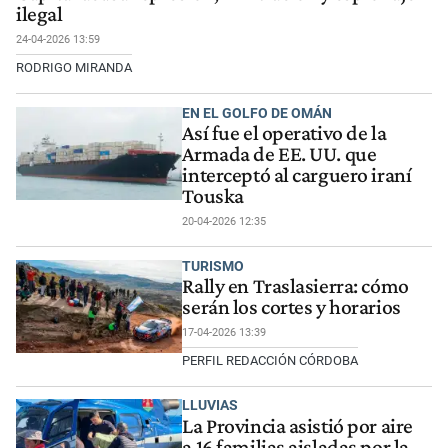
ilegal
24-04-2026 13:59
RODRIGO MIRANDA
EN EL GOLFO DE OMÁN
Así fue el operativo de la
Armada de EE. UU. que
interceptó al carguero iraní
Touska
20-04-2026 12:35
TURISMO
Rally en Traslasierra: cómo
serán los cortes y horarios
17-04-2026 13:39
PERFIL REDACCIÓN CÓRDOBA
LLUVIAS
La Provincia asistió por aire
a 16 familias aisladas por la