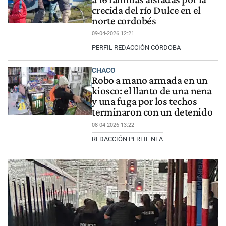
crecida del río Dulce en el
norte cordobés
09-04-2026 12:21
PERFIL REDACCIÓN CÓRDOBA
CHACO
Robo a mano armada en un
kiosco: el llanto de una nena
y una fuga por los techos
terminaron con un detenido
08-04-2026 13:22
REDACCIÓN PERFIL NEA