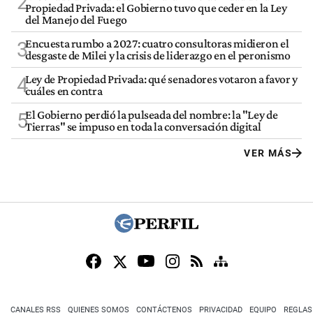
2
Propiedad Privada: el Gobierno tuvo que ceder en la Ley
del Manejo del Fuego
Encuesta rumbo a 2027: cuatro consultoras midieron el
3
desgaste de Milei y la crisis de liderazgo en el peronismo
Ley de Propiedad Privada: qué senadores votaron a favor y
4
cuáles en contra
El Gobierno perdió la pulseada del nombre: la "Ley de
5
Tierras" se impuso en toda la conversación digital
VER MÁS
CANALES RSS
QUIENES SOMOS
CONTÁCTENOS
PRIVACIDAD
EQUIPO
REGLAS