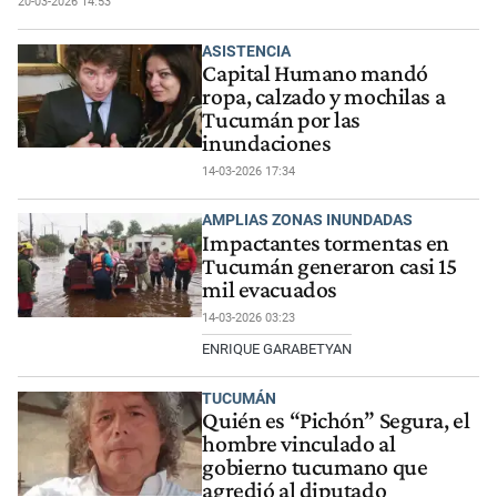
20-03-2026 14:53
ASISTENCIA
Capital Humano mandó
ropa, calzado y mochilas a
Tucumán por las
inundaciones
14-03-2026 17:34
AMPLIAS ZONAS INUNDADAS
Impactantes tormentas en
Tucumán generaron casi 15
mil evacuados
14-03-2026 03:23
ENRIQUE GARABETYAN
TUCUMÁN
Quién es “Pichón” Segura, el
hombre vinculado al
gobierno tucumano que
agredió al diputado