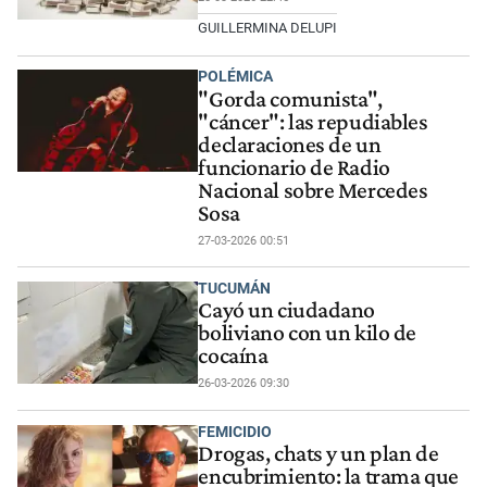
GUILLERMINA DELUPI
POLÉMICA
"Gorda comunista",
"cáncer": las repudiables
declaraciones de un
funcionario de Radio
Nacional sobre Mercedes
Sosa
27-03-2026 00:51
TUCUMÁN
Cayó un ciudadano
boliviano con un kilo de
cocaína
26-03-2026 09:30
FEMICIDIO
Drogas, chats y un plan de
encubrimiento: la trama que