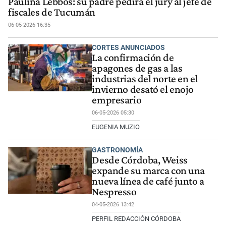
Paulina Lebbos: su padre pedirá el jury al jefe de
fiscales de Tucumán
06-05-2026 16:35
CORTES ANUNCIADOS
La confirmación de
apagones de gas a las
industrias del norte en el
invierno desató el enojo
empresario
06-05-2026 05:30
EUGENIA MUZIO
GASTRONOMÍA
Desde Córdoba, Weiss
expande su marca con una
nueva línea de café junto a
Nespresso
04-05-2026 13:42
PERFIL REDACCIÓN CÓRDOBA