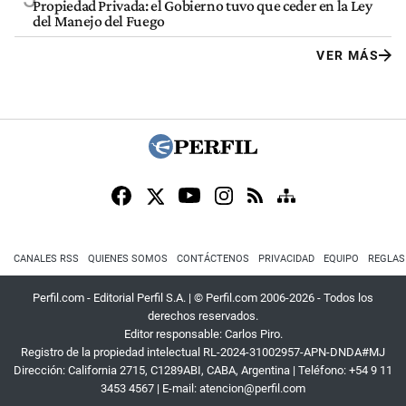
Propiedad Privada: el Gobierno tuvo que ceder en la Ley
del Manejo del Fuego
VER MÁS
CANALES RSS
QUIENES SOMOS
CONTÁCTENOS
PRIVACIDAD
EQUIPO
REGLAS
Perfil.com - Editorial Perfil S.A.
| © Perfil.com 2006-2026 - Todos los
derechos reservados.
Editor responsable: Carlos Piro.
Registro de la propiedad intelectual RL-2024-31002957-APN-DNDA#MJ
Dirección:
California 2715
,
C1289ABI
,
CABA, Argentina
| Teléfono:
+54 9 11
3453 4567
| E-mail:
atencion@perfil.com