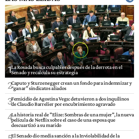
La Rosada busca culpables después de la derrota en el
1
Senado y recalcula su estrategia
Caputo y Sturzenegger crean un fondo para indemnizar y
2
“ganar” sindicatos aliados
Femicidio de Agostina Vega: detuvieron a dos inquilinos
3
de Claudio Barrelier por encubrimiento agravado
La historia real de "Elize: Sombras de una mujer", la nueva
4
película de Netflix sobre el caso de una esposa que
descuartizó a su marido
El Senado dio media sanción a la Inviolabilidad de la
5