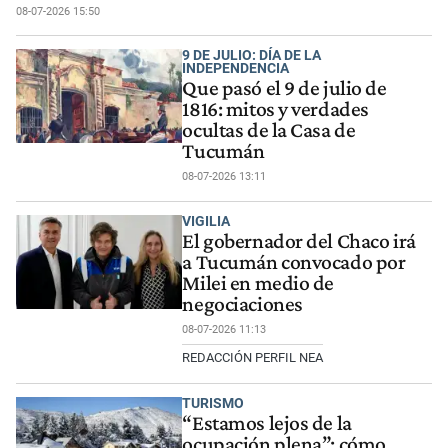
08-07-2026 15:50
9 DE JULIO: DÍA DE LA
INDEPENDENCIA
Que pasó el 9 de julio de
1816: mitos y verdades
ocultas de la Casa de
Tucumán
08-07-2026 13:11
VIGILIA
El gobernador del Chaco irá
a Tucumán convocado por
Milei en medio de
negociaciones
08-07-2026 11:13
REDACCIÓN PERFIL NEA
TURISMO
“Estamos lejos de la
ocupación plena”: cómo