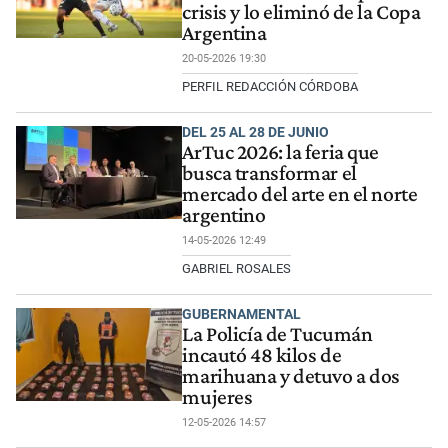
crisis y lo eliminó de la Copa
Argentina
20-05-2026 19:30
PERFIL REDACCIÓN CÓRDOBA
DEL 25 AL 28 DE JUNIO
ArTuc 2026: la feria que
busca transformar el
mercado del arte en el norte
argentino
14-05-2026 12:49
GABRIEL ROSALES
GUBERNAMENTAL
La Policía de Tucumán
incautó 48 kilos de
marihuana y detuvo a dos
mujeres
12-05-2026 14:57