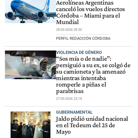
Aerolíneas Argentinas
canceló los vuelos directos
Córdoba – Miami para el
Mundial
28-05-2026 09:30
PERFIL REDACCIÓN CÓRDOBA
VIOLENCIA DE GÉNERO
“Sos mía o de nadie”:
persiguió a su ex, se colgó de
su camioneta y la amenazó
mientras intentaba
romperle a piñas el
parabrisas
27-05-2026 23:18
GUBERNAMENTAL
Jaldo pidió unidad nacional
en el Tedeum del 25 de
Mayo