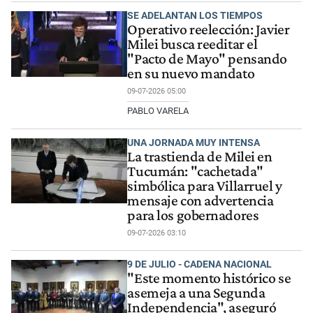
SE ADELANTAN LOS TIEMPOS
Operativo reelección: Javier
Milei busca reeditar el
"Pacto de Mayo" pensando
en su nuevo mandato
09-07-2026 05:00
PABLO VARELA
UNA JORNADA MUY INTENSA
La trastienda de Milei en
Tucumán: "cachetada"
simbólica para Villarruel y
mensaje con advertencia
para los gobernadores
09-07-2026 03:10
9 DE JULIO - CADENA NACIONAL
"Este momento histórico se
asemeja a una Segunda
Independencia", aseguró