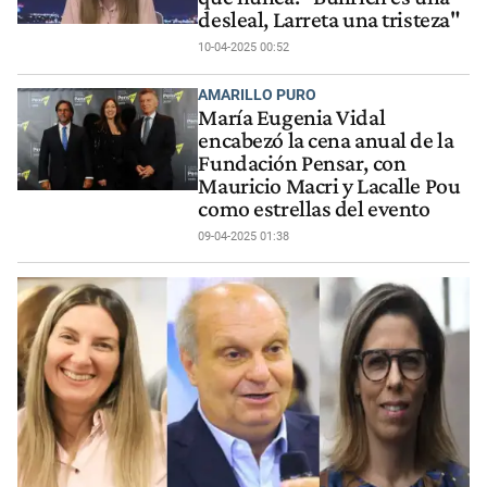
desleal, Larreta una tristeza"
10-04-2025 00:52
AMARILLO PURO
María Eugenia Vidal
encabezó la cena anual de la
Fundación Pensar, con
Mauricio Macri y Lacalle Pou
como estrellas del evento
09-04-2025 01:38