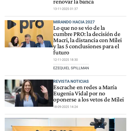
renovar la banca
13-11-2025 01:37
MIRANDO HACIA 2027
Lo que no se vio de la
cumbre PRO: la decisión de
Macri, la distancia con Milei
y las 5 conclusiones para el
futuro
12-11-2025 18:30
EZEQUIEL SPILLMAN
REVISTA NOTICIAS
Escrache en redes a María
Eugenia Vidal por no
oponerse a los vetos de Milei
18-09-2025 14:24