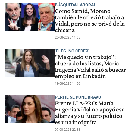
BÚSQUEDA LABORAL
Como Samid, Moreno
también le ofreció trabajo a
Vidal, pero no se privó de la
chicana
20-08-2025 11:05
"ELEGÍ NO CEDER"
"Me quedo sin trabajo":
afuera de las listas, María
Eugenia Vidal salió a buscar
empleo en Linkedin
19-08-2025 14:56
PERFIL SE PONE BRAVO
Frente LLA-PRO: María
Eugenia Vidal no apoyó esa
alianza y su futuro político
es una incógnita
07-08-2025 22:33