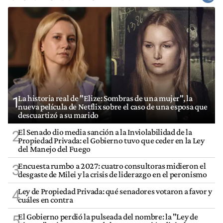
La historia real de "Elize: Sombras de una mujer", la
1
nueva película de Netflix sobre el caso de una esposa que
descuartizó a su marido
El Senado dio media sanción a la Inviolabilidad de la
2
Propiedad Privada: el Gobierno tuvo que ceder en la Ley
del Manejo del Fuego
Encuesta rumbo a 2027: cuatro consultoras midieron el
3
desgaste de Milei y la crisis de liderazgo en el peronismo
Ley de Propiedad Privada: qué senadores votaron a favor y
4
cuáles en contra
El Gobierno perdió la pulseada del nombre: la "Ley de
5