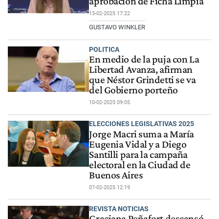
aprobación de Ficha Limpia
13-02-2025 17:22
GUSTAVO WINKLER
POLITICA
En medio de la puja con La
Libertad Avanza, afirman
que Néstor Grindetti se va
del Gobierno porteño
10-02-2025 09:05
ELECCIONES LEGISLATIVAS 2025
Jorge Macri suma a María
Eugenia Vidal y a Diego
Santilli para la campaña
electoral en la Ciudad de
Buenos Aires
07-02-2025 12:19
REVISTA NOTICIAS
Graciana Peñafort descansó