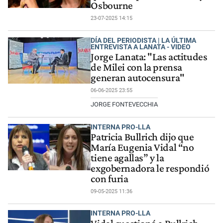
Osbourne
23-07-2025 14:15
DÍA DEL PERIODISTA | LA ÚLTIMA
ENTREVISTA A LANATA - VIDEO
Jorge Lanata: "Las actitudes
de Milei con la prensa
generan autocensura"
06-06-2025 23:55
JORGE FONTEVECCHIA
INTERNA PRO-LLA
Patricia Bullrich dijo que
María Eugenia Vidal “no
tiene agallas” y la
exgobernadora le respondió
con furia
09-05-2025 11:36
INTERNA PRO-LLA