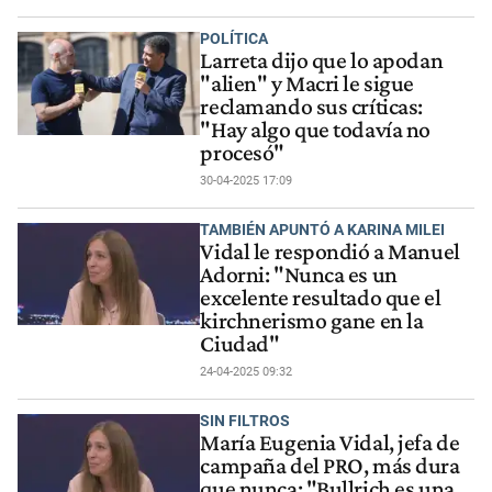
POLÍTICA
Larreta dijo que lo apodan
"alien" y Macri le sigue
reclamando sus críticas:
"Hay algo que todavía no
procesó"
30-04-2025 17:09
TAMBIÉN APUNTÓ A KARINA MILEI
Vidal le respondió a Manuel
Adorni: "Nunca es un
excelente resultado que el
kirchnerismo gane en la
Ciudad"
24-04-2025 09:32
SIN FILTROS
María Eugenia Vidal, jefa de
campaña del PRO, más dura
que nunca: "Bullrich es una