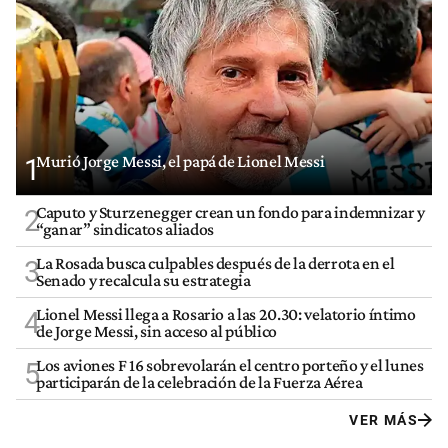
Murió Jorge Messi, el papá de Lionel Messi
1
Caputo y Sturzenegger crean un fondo para indemnizar y
2
“ganar” sindicatos aliados
La Rosada busca culpables después de la derrota en el
3
Senado y recalcula su estrategia
Lionel Messi llega a Rosario a las 20.30: velatorio íntimo
4
de Jorge Messi, sin acceso al público
Los aviones F 16 sobrevolarán el centro porteño y el lunes
5
participarán de la celebración de la Fuerza Aérea
VER MÁS