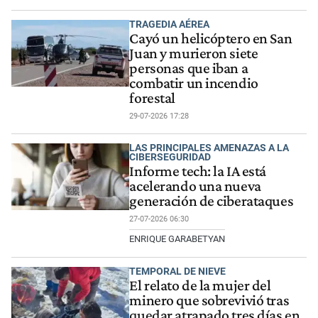
TRAGEDIA AÉREA
Cayó un helicóptero en San
Juan y murieron siete
personas que iban a
combatir un incendio
forestal
29-07-2026 17:28
LAS PRINCIPALES AMENAZAS A LA
CIBERSEGURIDAD
Informe tech: la IA está
acelerando una nueva
generación de ciberataques
27-07-2026 06:30
ENRIQUE GARABETYAN
TEMPORAL DE NIEVE
El relato de la mujer del
minero que sobrevivió tras
quedar atrapado tres días en