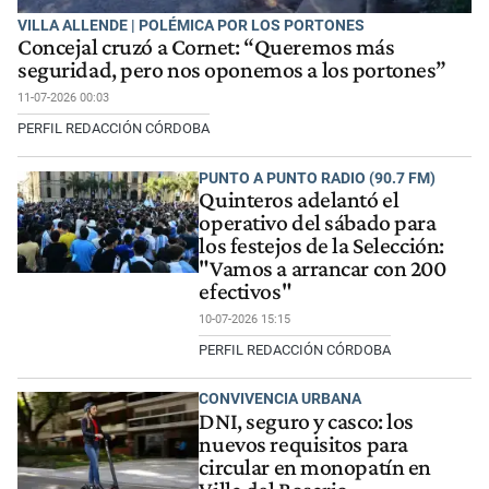
VILLA ALLENDE | POLÉMICA POR LOS PORTONES
Concejal cruzó a Cornet: “Queremos más
seguridad, pero nos oponemos a los portones”
11-07-2026 00:03
PERFIL REDACCIÓN CÓRDOBA
PUNTO A PUNTO RADIO (90.7 FM)
Quinteros adelantó el
operativo del sábado para
los festejos de la Selección:
"Vamos a arrancar con 200
efectivos"
10-07-2026 15:15
PERFIL REDACCIÓN CÓRDOBA
CONVIVENCIA URBANA
DNI, seguro y casco: los
nuevos requisitos para
circular en monopatín en