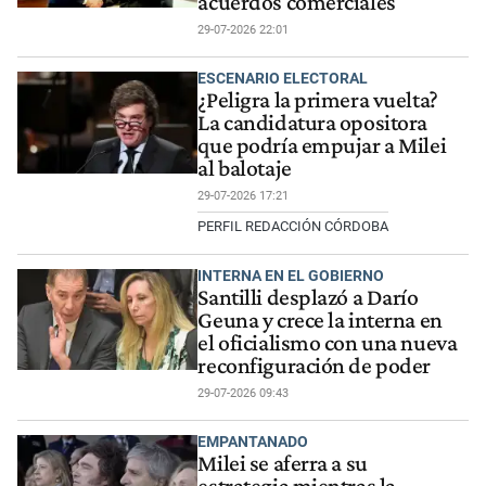
acuerdos comerciales
29-07-2026 22:01
ESCENARIO ELECTORAL
¿Peligra la primera vuelta?
La candidatura opositora
que podría empujar a Milei
al balotaje
29-07-2026 17:21
PERFIL REDACCIÓN CÓRDOBA
INTERNA EN EL GOBIERNO
Santilli desplazó a Darío
Geuna y crece la interna en
el oficialismo con una nueva
reconfiguración de poder
29-07-2026 09:43
EMPANTANADO
Milei se aferra a su
estrategia mientras la