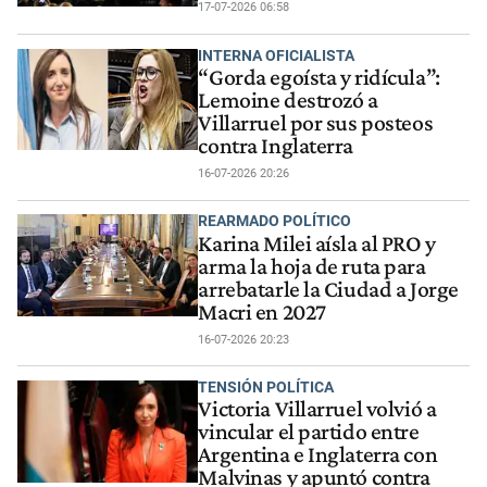
17-07-2026 06:58
INTERNA OFICIALISTA
“Gorda egoísta y ridícula”:
Lemoine destrozó a
Villarruel por sus posteos
contra Inglaterra
16-07-2026 20:26
REARMADO POLÍTICO
Karina Milei aísla al PRO y
arma la hoja de ruta para
arrebatarle la Ciudad a Jorge
Macri en 2027
16-07-2026 20:23
TENSIÓN POLÍTICA
Victoria Villarruel volvió a
vincular el partido entre
Argentina e Inglaterra con
Malvinas y apuntó contra