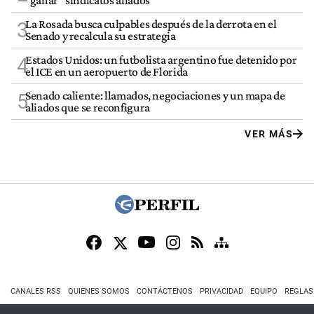
“ganar” sindicatos aliados
La Rosada busca culpables después de la derrota en el
3
Senado y recalcula su estrategia
Estados Unidos: un futbolista argentino fue detenido por
4
el ICE en un aeropuerto de Florida
Senado caliente: llamados, negociaciones y un mapa de
5
aliados que se reconfigura
VER MÁS
CANALES RSS
QUIENES SOMOS
CONTÁCTENOS
PRIVACIDAD
EQUIPO
REGLAS