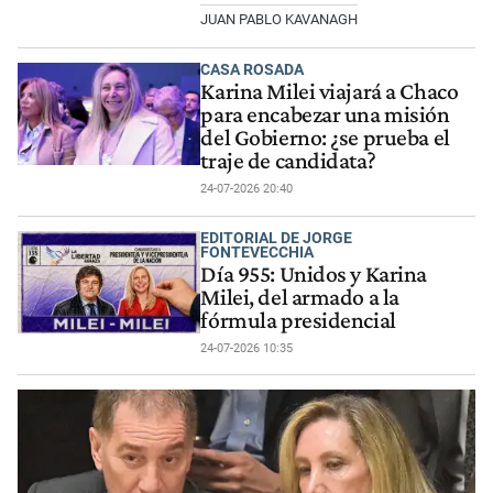
JUAN PABLO KAVANAGH
CASA ROSADA
Karina Milei viajará a Chaco
para encabezar una misión
del Gobierno: ¿se prueba el
traje de candidata?
24-07-2026 20:40
EDITORIAL DE JORGE
FONTEVECCHIA
Día 955: Unidos y Karina
Milei, del armado a la
fórmula presidencial
24-07-2026 10:35