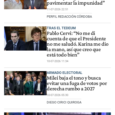
pavimentar la impunidad”
11-07-2026 22:51
PERFIL REDACCIÓN CÓRDOBA
TRAS EL TEDEUM
Pablo Cervi: “No me di
cuenta de que el Presidente
no me saludó. Karina me dio
la mano, así que creo que
está todo bien”
10-07-2026 11:34
ARMADO ELECTORAL
Milei baja el tono y busca
evitar una fuga de votos por
derecha rumbo a 2027
10-07-2026 05:30
DIEGO CIRICI QUIROGA