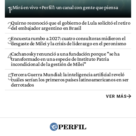
¡Mirá en vivo +Perfil!: un canal con gente que piensa
1
Quirno reconoció que el gobierno de Lula solicitó el retiro
2
del embajador argentino en Brasil
Encuesta rumbo a 2027: cuatro consultoras midieron el
3
desgaste de Milei y la crisis de liderazgo en el peronismo
Cachanosky renunció a una fundación porque "se ha
4
transformado en una especie de Instituto Patria
incondicional de la gestión de Milei"
Tercera Guerra Mundial: la inteligencia artificial reveló
5
cuáles serían los primeros países latinoamericanos en ser
derrotados
VER MÁS