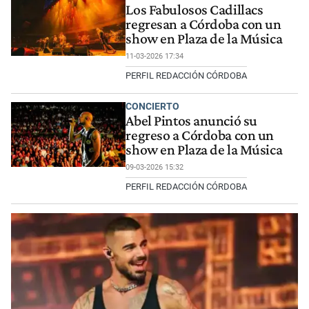
Los Fabulosos Cadillacs
regresan a Córdoba con un
show en Plaza de la Música
11-03-2026 17:34
PERFIL REDACCIÓN CÓRDOBA
CONCIERTO
Abel Pintos anunció su
regreso a Córdoba con un
show en Plaza de la Música
09-03-2026 15:32
PERFIL REDACCIÓN CÓRDOBA