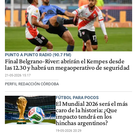
PUNTO A PUNTO RADIO (90.7 FM)
Final Belgrano-River: abrirán el Kempes desde
las 12.30 y habrá un megaoperativo de seguridad
21-05-2026 15:17
PERFIL REDACCIÓN CÓRDOBA
FÚTBOL PARA POCOS
El Mundial 2026 será el más
caro de la historia: ¿Que
impacto tendrá en los
hinchas argentinos?
19-05-2026 20:29