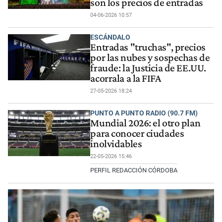
son los precios de entradas
04-06-2026 10:57
ESCÁNDALO
Entradas "truchas", precios
por las nubes y sospechas de
fraude: la Justicia de EE.UU.
acorrala a la FIFA
27-05-2026 18:24
PUNTO A PUNTO RADIO (90.7 FM)
Mundial 2026: el otro plan
para conocer ciudades
inolvidables
22-05-2026 15:46
PERFIL REDACCIÓN CÓRDOBA