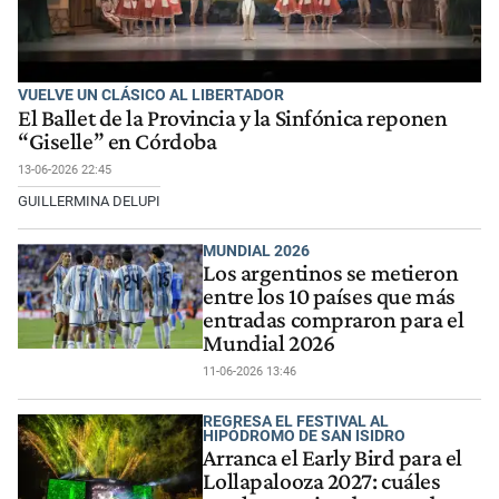
VUELVE UN CLÁSICO AL LIBERTADOR
El Ballet de la Provincia y la Sinfónica reponen
“Giselle” en Córdoba
13-06-2026 22:45
GUILLERMINA DELUPI
MUNDIAL 2026
Los argentinos se metieron
entre los 10 países que más
entradas compraron para el
Mundial 2026
11-06-2026 13:46
REGRESA EL FESTIVAL AL
HIPÓDROMO DE SAN ISIDRO
Arranca el Early Bird para el
Lollapalooza 2027: cuáles