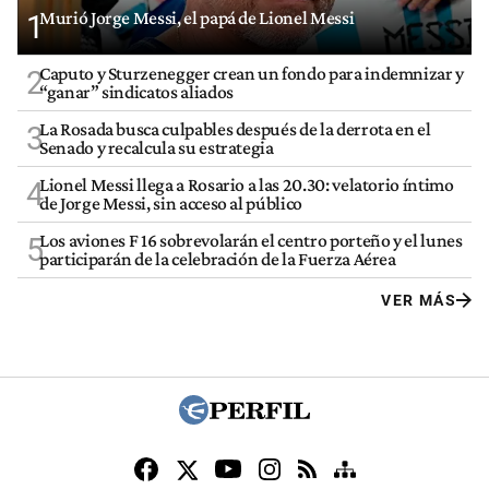
Murió Jorge Messi, el papá de Lionel Messi
1
Caputo y Sturzenegger crean un fondo para indemnizar y
2
“ganar” sindicatos aliados
La Rosada busca culpables después de la derrota en el
3
Senado y recalcula su estrategia
Lionel Messi llega a Rosario a las 20.30: velatorio íntimo
4
de Jorge Messi, sin acceso al público
Los aviones F 16 sobrevolarán el centro porteño y el lunes
5
participarán de la celebración de la Fuerza Aérea
VER MÁS